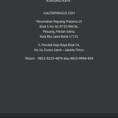
KUNJUNGI KAMI :
JUALTOPIBAGUS.COM
Perumahan Pejuang Pratama 19
Blok S No.30, RT.07/RW.06,
Pejuang, Medan Satria,
Kota Bks, Jawa Barat 17131
Jl. Pondok Kopi Raya Blok S4,
No.5a, Duren Sawit – Jakarta Timur
Telpon :
0812-8223-4876
atau
0815-9956-854