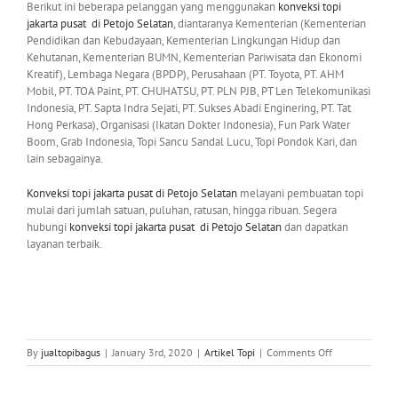
Berikut ini beberapa pelanggan yang menggunakan
konveksi topi
jakarta pusat
di Petojo Selatan
, diantaranya Kementerian (Kementerian
Pendidikan dan Kebudayaan, Kementerian Lingkungan Hidup dan
Kehutanan, Kementerian BUMN, Kementerian Pariwisata dan Ekonomi
Kreatif), Lembaga Negara (BPDP), Perusahaan (PT. Toyota, PT. AHM
Mobil, PT. TOA Paint, PT. CHUHATSU, PT. PLN PJB, PT Len Telekomunikasi
Indonesia, PT. Sapta Indra Sejati, PT. Sukses Abadi Enginering, PT. Tat
Hong Perkasa), Organisasi (Ikatan Dokter Indonesia), Fun Park Water
Boom, Grab Indonesia, Topi Sancu Sandal Lucu, Topi Pondok Kari, dan
lain sebagainya.
Konveksi topi jakarta pusat
di Petojo Selatan
melayani pembuatan topi
mulai dari jumlah satuan, puluhan, ratusan, hingga ribuan. Segera
hubungi
konveksi topi jakarta pusat
di Petojo Selatan
dan dapatkan
layanan terbaik.
on
By
jualtopibagus
|
January 3rd, 2020
|
Artikel Topi
|
Comments Off
0815
995