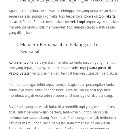
Apabila Anda diburu oleh waktu sehingga topi yang Anda pesan harus
segera selesai, pilihlah konveksi topi terpercaya.
Konveksi topi jakarta
pusat
di Petojo Selatan
merupakan
konveksi topi
terpercaya yang akan
membantu Anda untuk memperoleh topi dengan tepat waktu sesuai
yang dijanjikan.
Mengerti Permasalahan Pelanggan dan
Responsif
Konveksi topi
terpercaya akan membantu Anda saat bingung memilih
topi yang tepat, misalnya seperti tim
konveksi topi jakarta pusat
di
Petojo Selatan
yang bisa menjadi tempat berkonsultasi dan berdiskusi.
Memilih topi agar lebih tepat menjadi bagian dari penampilan Anda
sebaiknya disesuaikan dengan bentuk wajah. Hal ini agar topi bisa
membuat wajah Anda lebih proporsional dan juga enak dipandang.
Bagi Anda yang berwajah bulat bisa memilih topi yang memberi kesan
tirus. Untuk pemilik wajah persegi, sebaiknya pilih topi yang bisa
melunakkan sudut rahang. Dan untuk Anda yang berwajah berbentuk
hati bisa memilih topi yang berkesan sedikit meruncingkan wajah.
Selain itu, sesuaikan pula topi yang Anda pilih dengan potongan