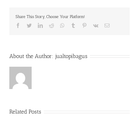
6854
|
Konveksi
Share This Story, Choose Your Platform!
Topi
Jakarta
Facebook
Twitter
LinkedIn
Reddit
Whatsapp
Tumblr
Pinterest
Vk
Email
Pusat
di
Petojo
Selatan
About the Author:
jualtopibagus
Related Posts