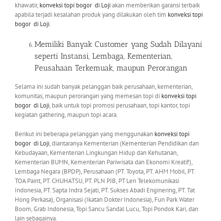
khawatir,
konveksi topi bogor
di Loji
akan memberikan garansi terbaik
apabila terjadi kesalahan produk yang dilakukan oleh tim
konveksi topi
bogor
di Loji
.
Memiliki Banyak Customer yang Sudah Dilayani
seperti Instansi, Lembaga, Kementerian,
Peusahaan Terkemuak, maupun Perorangan
Selama ini sudah banyak pelanggan baik perusahaan, kementerian,
komunitas, maupun perorangan yang memesan topi di
konveksi topi
bogor
di Loji
, baik untuk topi promosi perusahaan, topi kantor, topi
kegiatan gathering, maupun topi acara.
Berikut ini beberapa pelanggan yang menggunakan
konveksi topi
bogor
di Loji
, diantaranya Kementerian (Kementerian Pendidikan dan
Kebudayaan, Kementerian Lingkungan Hidup dan Kehutanan,
Kementerian BUMN, Kementerian Pariwisata dan Ekonomi Kreatif),
Lembaga Negara (BPDP), Perusahaan (PT. Toyota, PT. AHM Mobil, PT.
TOA Paint, PT. CHUHATSU, PT. PLN PJB, PT Len Telekomunikasi
Indonesia, PT. Sapta Indra Sejati, PT. Sukses Abadi Enginering, PT. Tat
Hong Perkasa), Organisasi (Ikatan Dokter Indonesia), Fun Park Water
Boom, Grab Indonesia, Topi Sancu Sandal Lucu, Topi Pondok Kari, dan
lain sebagainya.