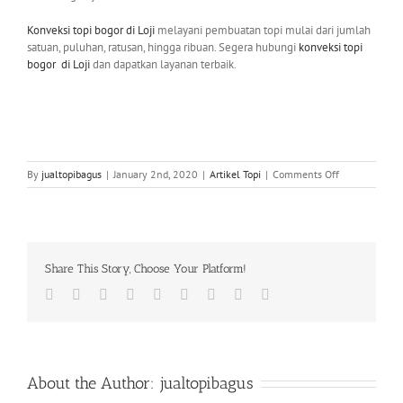
Konveksi topi bogor
di Loji
melayani pembuatan topi mulai dari jumlah
satuan, puluhan, ratusan, hingga ribuan. Segera hubungi
konveksi topi
bogor
di Loji
dan dapatkan layanan terbaik.
on
By
jualtopibagus
|
January 2nd, 2020
|
Artikel Topi
|
Comments Off
0812
82
234
876
|
Share This Story, Choose Your Platform!
Konveksi
Topi
Facebook
Twitter
LinkedIn
Reddit
Whatsapp
Tumblr
Pinterest
Vk
Email
Bogor
di
Loji
About the Author:
jualtopibagus