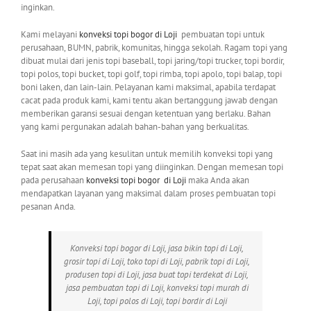
inginkan.
Kami melayani
konveksi topi bogor
di Loji
pembuatan topi untuk
perusahaan, BUMN, pabrik, komunitas, hingga sekolah. Ragam topi yang
dibuat mulai dari jenis topi baseball, topi jaring/topi trucker, topi bordir,
topi polos, topi bucket, topi golf, topi rimba, topi apolo, topi balap, topi
boni laken, dan lain-lain. Pelayanan kami maksimal, apabila terdapat
cacat pada produk kami, kami tentu akan bertanggung jawab dengan
memberikan garansi sesuai dengan ketentuan yang berlaku. Bahan
yang kami pergunakan adalah bahan-bahan yang berkualitas.
Saat ini masih ada yang kesulitan untuk memilih konveksi topi yang
tepat saat akan memesan topi yang diinginkan. Dengan memesan topi
pada perusahaan
konveksi topi bogor
di Loji
maka Anda akan
mendapatkan layanan yang maksimal dalam proses pembuatan topi
pesanan Anda.
Konveksi topi bogor di Loji, jasa bikin topi di Loji,
grosir topi di Loji, toko topi di Loji, pabrik topi di Loji,
produsen topi di Loji, jasa buat topi terdekat di Loji,
jasa pembuatan topi di Loji, konveksi topi murah di
Loji, topi polos di Loji, topi bordir di Loji