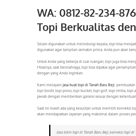
WA: 0812-82-234-87
Topi Berkualitas de
Selain digunakan untuk melindungi kepala, topi bisa menj
digunakan agar tampilan semakin prima. Anda pun akan tampil
Untuk Anda yang bekerja di luar ruangan, topi juga bisa me
Misalnya, saat berolahraga, topi bisa dipakai agar penampi
dengan yang Anda inginkan.
Kami melayani
jasa buat topi
di Tanah Baru Beji
pembuatan top
topi bordir, topi polos, topi bucket, topi golf, topi rimba, t
jawab dengan memberikan garansi sesuai dengan ketentuan 
Saat ini masih ada yang kesulitan untuk memilih konveksi t
akan mendapatkan layanan yang maksimal dalam proses pe
Jasa bikin topi di Tanah Baru Beji, konveksi topi di