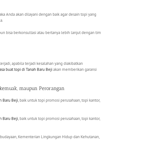
ka Anda akan dilayani dengan baik agar desain topi yang
a.
un bisa berkonsultasi atau bertanya lebih lanjut dengan tim
jadi, apabila terjadi kesalahan yang diakibatkan
jasa buat topi
di Tanah Baru Beji
akan memberikan garansi
erkemuak, maupun Perorangan
h Baru Beji
, baik untuk topi promosi perusahaan, topi kantor,
h Baru Beji
, baik untuk topi promosi perusahaan, topi kantor,
Kebudayaan, Kementerian Lingkungan Hidup dan Kehutanan,