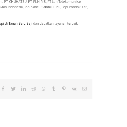
nt, PT. CHUHATSU, PT. PLN PJB, PT Len Telekomunikasi
, Grab Indonesia, Topi Sancu Sandal Lucu, Topi Pondok Kari,
topi
di Tanah Baru Beji
dan dapatkan layanan terbaik.
Facebook
Twitter
LinkedIn
Reddit
Whatsapp
Tumblr
Pinterest
Vk
Email