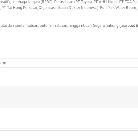
tif), Lembaga Negara (BPDP), Perusahaan (PT. Toyota, PT. AHM Mobil, PT. TOA Pai
g, PT. Tat Hong Perkasa), Organisasi (Ikatan Dokter Indonesia), Fun Park Water Boom
ai dari jumlah satuan, puluhan, ratusan, hingga ribuan. Segera hubungi
jasa buat 
on
 Off
0812
82
234
876
|
Jasa
Buat
Topi
di
Tanah
Baru
Beji