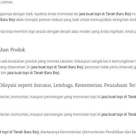
n zaman.
nggannya dengan baik. Apabila Anda memesan ke
jasa buat topi
di Tanah Baru Beji
ma
 Baru Beji
akan menjadi partner diskusi yang baik untuk mewujudkan keinginan And
Anda bisa memilih topi sesuai dengan desain atau model yang Anda inginkan. Anda p
lahan Produk
a ada kesalahan produk yang mereka lakukan. Walaupun sangat kecil kemungkinan ter
yang ditawarkan. Di
jasa buat topi
di Tanah Baru Beji
, pemesan tidak perlu khawatir,
h tim
jasa buat topi
di Tanah Baru Beji
.
ilayani seperti Instansi, Lembaga, Kementerian, Peusahaan T
nterian, komunitas, maupun perorangan yang memesan topi di
jasa buat topi
di Tana
nterian, komunitas, maupun perorangan yang memesan topi di
jasa buat topi
di Tana
t topi
di Tanah Baru Beji
, diantaranya Kementerian (Kementerian Pendidikan dan 