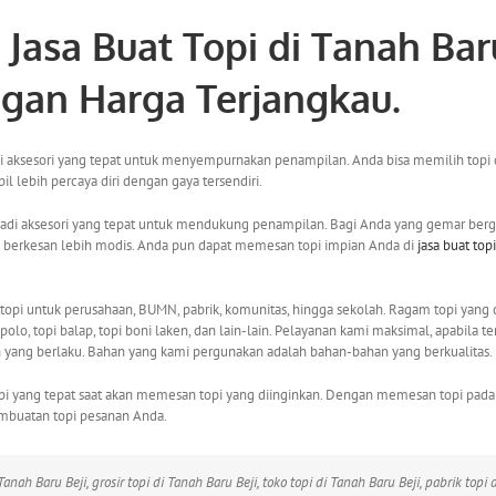
6
Jasa Buat Topi di Tanah Bar
ngan Harga Terjangkau.
adi aksesori yang tepat untuk menyempurnakan penampilan. Anda bisa memilih top
 lebih percaya diri dengan gaya tersendiri.
njadi aksesori yang tepat untuk mendukung penampilan. Bagi Anda yang gemar berga
lan berkesan lebih modis. Anda pun dapat memesan topi impian Anda di
jasa buat topi
i untuk perusahaan, BUMN, pabrik, komunitas, hingga sekolah. Ragam topi yang dibua
opi apolo, topi balap, topi boni laken, dan lain-lain. Pelayanan kami maksimal, apabi
yang berlaku. Bahan yang kami pergunakan adalah bahan-bahan yang berkualitas.
opi yang tepat saat akan memesan topi yang diinginkan. Dengan memesan topi pada 
mbuatan topi pesanan Anda.
 Tanah Baru Beji, grosir topi di Tanah Baru Beji, toko topi di Tanah Baru Beji, pabrik topi