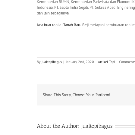
Kementerian BUMN, Kementerian Pariwisata dan Ekonomi Krea
Indonesia, PT. Sapta Indra Sejati, PT. Sukses Abadi Enginerin
dan lain sebagainya.
Jasa buat topi
di Tanah Baru Beji
melayani pembuatan topi mul
By
jualtopibagus
|
January 2nd, 2020
|
Artikel Topi
|
Comments
Share This Story, Choose Your Platform!
About the Author:
jualtopibagus