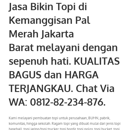
Jasa Bikin Topi di
Kemanggisan Pal
Merah Jakarta
Barat
melayani dengan
sepenuh hati. KUALITAS
BAGUS dan HARGA
TERJANGKAU. Chat Via
WA: 0812-82-234-876.
Kami melayani pembuatan topi untuk perusahaan, BUMN, pabrik,
komunitas, hingga sekolah. Ragam topi yang dibuat mulai dari jenis topi
baseball, topi jaring/topi trucker, topi bordir, topi polos, topi bucket, topi