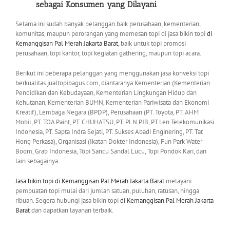
sebagai
Konsumen
yang Dilayani
Selama ini sudah banyak pelanggan baik perusahaan, kementerian,
komunitas, maupun perorangan yang memesan topi di jasa bikin topi
di
Kemanggisan Pal Merah Jakarta Barat
, baik untuk topi promosi
perusahaan, topi kantor, topi kegiatan gathering, maupun topi acara.
Berikut ini beberapa pelanggan yang menggunakan jasa konveksi topi
berkualitas jualtopibagus.com, diantaranya Kementerian (Kementerian
Pendidikan dan Kebudayaan, Kementerian Lingkungan Hidup dan
Kehutanan, Kementerian BUMN, Kementerian Pariwisata dan Ekonomi
Kreatif), Lembaga Negara (BPDP), Perusahaan (PT. Toyota, PT. AHM
Mobil, PT. TOA Paint, PT. CHUHATSU, PT. PLN PJB, PT Len Telekomunikasi
Indonesia, PT. Sapta Indra Sejati, PT. Sukses Abadi Enginering, PT. Tat
Hong Perkasa), Organisasi (Ikatan Dokter Indonesia), Fun Park Water
Boom, Grab Indonesia, Topi Sancu Sandal Lucu, Topi Pondok Kari, dan
lain sebagainya.
Jasa bikin topi di
Kemanggisan Pal Merah Jakarta Barat
melayani
pembuatan topi mulai dari jumlah satuan, puluhan, ratusan, hingga
ribuan. Segera hubungi jasa bikin topi
di
Kemanggisan Pal Merah Jakarta
Barat
dan dapatkan layanan terbaik.