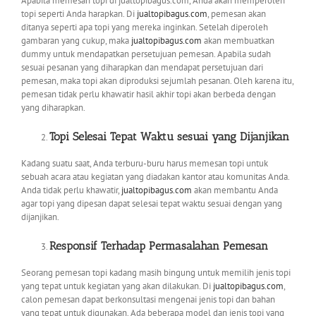
Apabila memesan topi di jualtopibagus.com, Anda akan memperoleh
topi seperti Anda harapkan. Di
jualtopibagus.com
, pemesan akan
ditanya seperti apa topi yang mereka inginkan. Setelah diperoleh
gambaran yang cukup, maka
jualtopibagus.com
akan membuatkan
dummy untuk mendapatkan persetujuan pemesan. Apabila sudah
sesuai pesanan yang diharapkan dan mendapat persetujuan dari
pemesan, maka topi akan diproduksi sejumlah pesanan. Oleh karena itu,
pemesan tidak perlu khawatir hasil akhir topi akan berbeda dengan
yang diharapkan.
Topi Selesai Tepat Waktu sesuai yang Dijanjikan
Kadang suatu saat, Anda terburu-buru harus memesan topi untuk
sebuah acara atau kegiatan yang diadakan kantor atau komunitas Anda.
Anda tidak perlu khawatir,
jualtopibagus.com
akan membantu Anda
agar topi yang dipesan dapat selesai tepat waktu sesuai dengan yang
dijanjikan.
Responsif Terhadap Permasalahan Pemesan
Seorang pemesan topi kadang masih bingung untuk memilih jenis topi
yang tepat untuk kegiatan yang akan dilakukan. Di
jualtopibagus.com
,
calon pemesan dapat berkonsultasi mengenai jenis topi dan bahan
yang tepat untuk digunakan. Ada beberapa model dan jenis topi yang