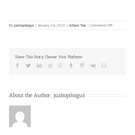
on
By
jualtopibagus
|
January 1st, 2020
|
Artikel Topi
|
Comments Off
0812
82
234
876
|
Share This Story, Choose Your Platform!
Jasa
Bikin
Facebook
Twitter
LinkedIn
Reddit
Whatsapp
Tumblr
Pinterest
Vk
Email
Topi
di
Kemanggisan
Pal
Merah
About the Author:
jualtopibagus
Jakarta
Barat