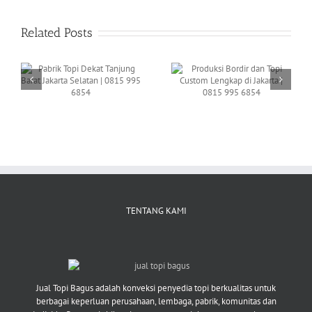
Related Posts
Topi Murah Berkualitas
Produksi Bordir dan
Terdekat Karet
a
Topi Custom Lengkap
Semanggi Jakarta
di Jakarta | 0815 995
Selatan | 0812 8223
6854
4876
TENTANG KAMI
Jual Topi Bagus adalah konveksi penyedia topi berkualitas untuk
berbagai keperluan perusahaan, lembaga, pabrik, komunitas dan