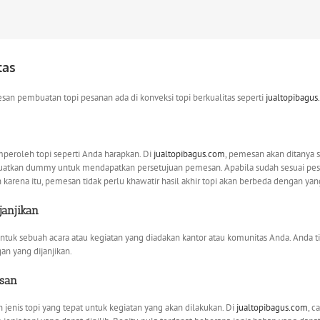
tas
san pembuatan topi pesanan ada di konveksi topi berkualitas seperti
jualtopibagus
peroleh topi seperti Anda harapkan. Di
jualtopibagus.com
, pemesan akan ditanya s
tkan dummy untuk mendapatkan persetujuan pemesan. Apabila sudah sesuai pesa
karena itu, pemesan tidak perlu khawatir hasil akhir topi akan berbeda dengan yan
janjikan
tuk sebuah acara atau kegiatan yang diadakan kantor atau komunitas Anda. Anda ti
an yang dijanjikan.
esan
enis topi yang tepat untuk kegiatan yang akan dilakukan. Di
jualtopibagus.com
, c