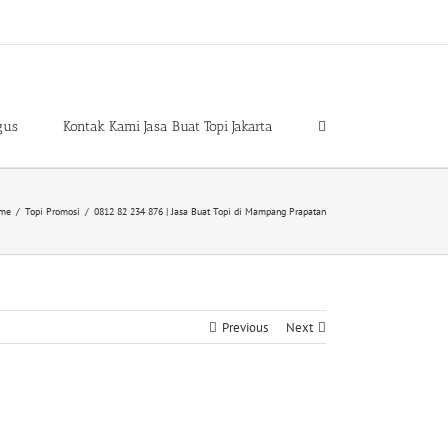
gus
Kontak Kami Jasa Buat Topi Jakarta
me
/
Topi Promosi
/
0812 82 234 876 | Jasa Buat Topi di Mampang Prapatan
Previous
Next