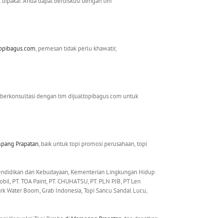
 dipakai. Anda dapat berdiskusi dengan tim
topibagus.com
, pemesan tidak perlu khawatir,
n berkonsultasi dengan tim dijualtopibagus.com untuk
pang Prapatan
, baik untuk topi promosi perusahaan, topi
 Pendidikan dan Kebudayaan, Kementerian Lingkungan Hidup
il, PT. TOA Paint, PT. CHUHATSU, PT. PLN PJB, PT Len
 Park Water Boom, Grab Indonesia, Topi Sancu Sandal Lucu,