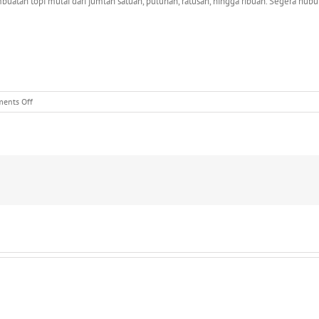
uatan topi mulai dari jumlah satuan, puluhan, ratusan, hingga ribuan. Segera hub
on
ents Off
0812
82
234
876
|
Jasa
Buat
Topi
di
Mampang
Prapatan