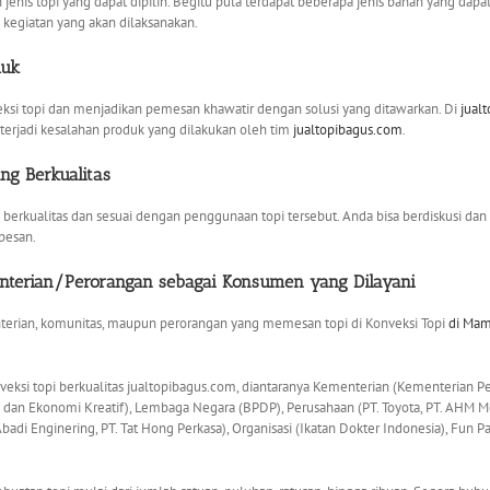
nis topi yang dapat dipilih. Begitu pula terdapat beberapa jenis bahan yang dapat
kegiatan yang akan dilaksanakan.
duk
eksi topi dan menjadikan pemesan khawatir dengan solusi yang ditawarkan. Di
jual
terjadi kesalahan produk yang dilakukan oleh tim
jualtopibagus.com
.
ng Berkualitas
 berkualitas dan sesuai dengan penggunaan topi tersebut. Anda bisa berdiskusi da
pesan.
terian/Perorangan sebagai
Konsumen
yang Dilayani
terian, komunitas, maupun perorangan yang memesan topi di Konveksi Topi
di Mam
veksi topi berkualitas jualtopibagus.com, diantaranya Kementerian (Kementerian
an Ekonomi Kreatif), Lembaga Negara (BPDP), Perusahaan (PT. Toyota, PT. AHM Mob
 Abadi Enginering, PT. Tat Hong Perkasa), Organisasi (Ikatan Dokter Indonesia), Fun