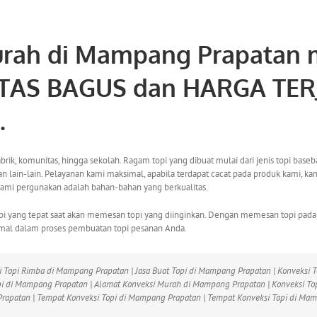
urah di Mampang Prapatan
m
LITAS BAGUS dan HARGA TER
.
komunitas, hingga sekolah. Ragam topi yang dibuat mulai dari jenis topi baseball, to
ken, dan lain-lain. Pelayanan kami maksimal, apabila terdapat cacat pada produk kam
kami pergunakan adalah bahan-bahan yang berkualitas.
topi yang tepat saat akan memesan topi yang diinginkan. Dengan memesan topi pad
al dalam proses pembuatan topi pesanan Anda.
i Topi Rimba di Mampang Prapatan | Jasa Buat Topi di Mampang Prapatan | Konveksi 
i di Mampang Prapatan | Alamat Konveksi Murah di Mampang Prapatan | Konveksi Top
rapatan | Tempat Konveksi Topi di Mampang Prapatan | Tempat Konveksi Topi di Ma