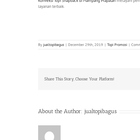
Konveksi Topi Snapback di Mampang Prapatan
melayani pemb
layanan terbaik.
By
jualtopibagus
|
December 29th, 2019
|
Topi Promosi
|
Comm
Share This Story, Choose Your Platform!
About the Author:
jualtopibagus