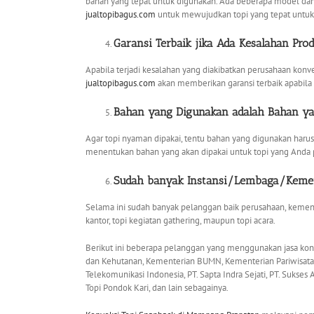
bahan yang tepat untuk digunakan. Ada beberapa model dan je
jualtopibagus.com
untuk mewujudkan topi yang tepat untuk 
Garansi Terbaik jika Ada Kesalahan Pro
Apabila terjadi kesalahan yang diakibatkan perusahaan konv
jualtopibagus.com
akan memberikan garansi terbaik apabila 
Bahan yang Digunakan adalah Bahan ya
Agar topi nyaman dipakai, tentu bahan yang digunakan harus
menentukan bahan yang akan dipakai untuk topi yang Anda 
Sudah banyak Instansi/Lembaga/Kemen
Selama ini sudah banyak pelanggan baik perusahaan, kemen
kantor, topi kegiatan gathering, maupun topi acara.
Berikut ini beberapa pelanggan yang menggunakan jasa kon
dan Kehutanan, Kementerian BUMN, Kementerian Pariwisata d
Telekomunikasi Indonesia, PT. Sapta Indra Sejati, PT. Sukses
Topi Pondok Kari, dan lain sebagainya.