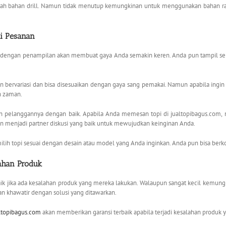
 bahan drill. Namun tidak menutup kemungkinan untuk menggunakan bahan rafel
i Pesanan
i dengan penampilan akan membuat gaya Anda semakin keren. Anda pun tampil se
n bervariasi dan bisa disesuaikan dengan gaya sang pemakai. Namun apabila ingi
n zaman.
 pelanggannya dengan baik. Apabila Anda memesan topi di jualtopibagus.com, m
n menjadi partner diskusi yang baik untuk mewujudkan keinginan Anda.
ilih topi sesuai dengan desain atau model yang Anda inginkan. Anda pun bisa berko
lahan Produk
aik jika ada kesalahan produk yang mereka lakukan. Walaupun sangat kecil kemungkin
 khawatir dengan solusi yang ditawarkan.
ltopibagus.com
akan memberikan garansi terbaik apabila terjadi kesalahan produk 