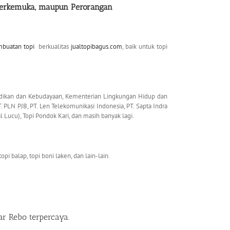
erkemuka, maupun Perorangan
mbuatan topi
berkualitas
jualtopibagus.com
, baik untuk topi
idikan dan Kebudayaan, Kementerian Lingkungan Hidup dan
 PLN PJB, PT. Len Telekomunikasi Indonesia, PT. Sapta Indra
l Lucu), Topi Pondok Kari, dan masih banyak lagi.
topi balap, topi boni laken, dan lain-lain.
sar Rebo
terpercaya.