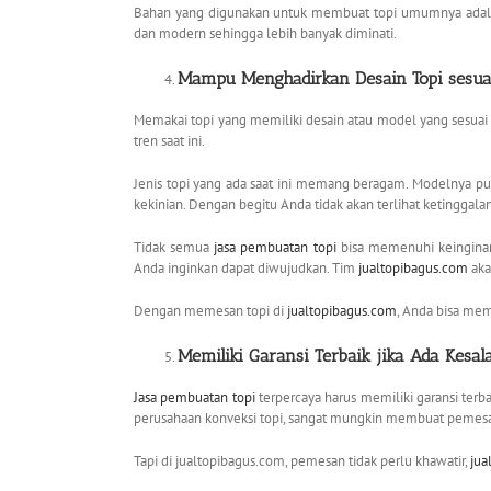
Bahan yang digunakan untuk membuat topi umumnya adalah
dan modern sehingga lebih banyak diminati.
Mampu Menghadirkan Desain Topi sesua
Memakai topi yang memiliki desain atau model yang sesua
tren saat ini.
Jenis topi yang ada saat ini memang beragam. Modelnya pu
kekinian. Dengan begitu Anda tidak akan terlihat ketinggala
Tidak semua
jasa pembuatan topi
bisa memenuhi keinginan
Anda inginkan dapat diwujudkan. Tim
jualtopibagus.com
aka
Dengan memesan topi di
jualtopibagus.com
, Anda bisa mem
Memiliki Garansi Terbaik jika Ada Kesa
Jasa pembuatan topi
terpercaya harus memiliki garansi terb
perusahaan konveksi topi, sangat mungkin membuat pemesan
Tapi di jualtopibagus.com, pemesan tidak perlu khawatir,
jua