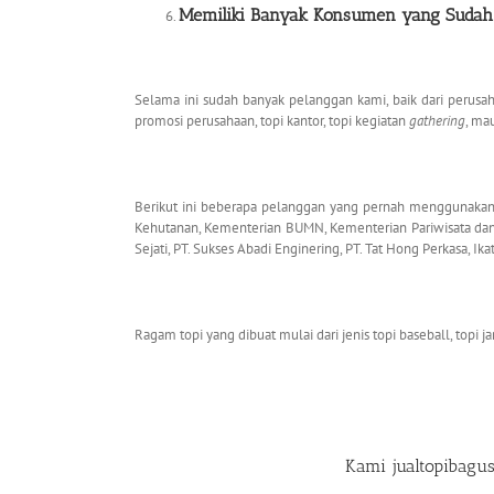
Memiliki Banyak Konsumen yang Sudah D
Selama ini sudah banyak pelanggan kami, baik dari perus
promosi perusahaan, topi kantor, topi kegiatan
gathering
, ma
Berikut ini beberapa pelanggan yang pernah menggunakan j
Kehutanan, Kementerian BUMN, Kementerian Pariwisata dan Ek
Sejati, PT. Sukses Abadi Enginering, PT. Tat Hong Perkasa, I
Ragam topi yang dibuat mulai dari jenis topi baseball, topi jarin
Kami
jualtopibagu