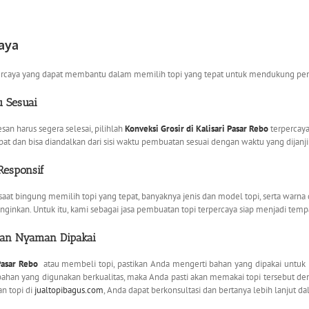
aya
ercaya yang dapat membantu dalam memilih topi yang tepat untuk mendukung pena
 Sesuai
an harus segera selesai, pilihlah
Konveksi Grosir di Kalisari Pasar Rebo
terpercay
 dan bisa diandalkan dari sisi waktu pembuatan sesuai dengan waktu yang dijanji
Responsif
at bingung memilih topi yang tepat, banyaknya jenis dan model topi, serta warn
inginkan. Untuk itu, kami sebagai jasa pembuatan topi terpercaya siap menjadi tem
dan Nyaman Dipakai
Pasar Rebo
atau membeli topi, pastikan Anda mengerti bahan yang dipakai untuk
ahan yang digunakan berkualitas, maka Anda pasti akan memakai topi tersebut den
n topi di
jualtopibagus.com
, Anda dapat berkonsultasi dan bertanya lebih lanjut d