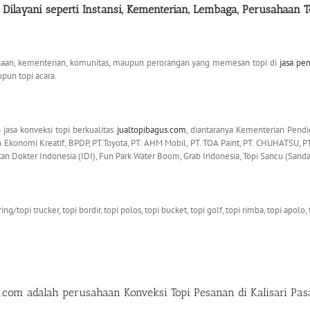
ilayani seperti Instansi, Kementerian,
Lembaga,
Perusahaan T
ahaan, kementerian, komunitas, maupun perorangan yang memesan topi di
jasa pe
upun topi acara.
asa konveksi topi berkualitas
jualtopibagus.com
, diantaranya Kementerian Pend
onomi Kreatif, BPDP, PT.Toyota, PT. AHM Mobil, PT. TOA Paint, PT. CHUHATSU, PT.
katan Dokter Indonesia (IDI), Fun Park Water Boom, Grab Indonesia, Topi Sancu (Sanda
g/topi trucker, topi bordir, topi polos, topi bucket, topi golf, topi rimba, topi apolo, 
s.com
adalah perusahaan
Konveksi Topi Pesanan di Kalisari Pa