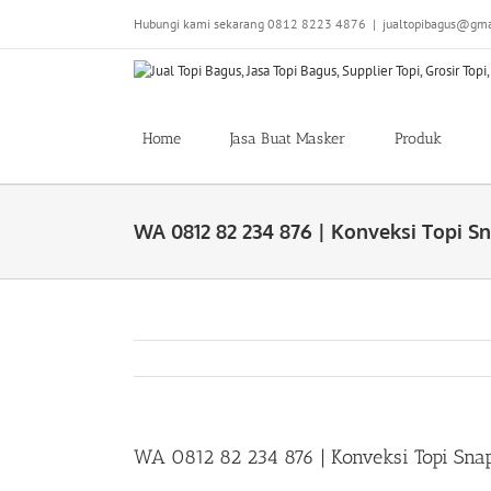
Skip
Hubungi kami sekarang 0812 8223 4876
|
jualtopibagus@gma
to
content
Home
Jasa Buat Masker
Produk
WA 0812 82 234 876 | Konveksi Topi Sn
WA 0812 82 234 876 | Konveksi Topi Snap