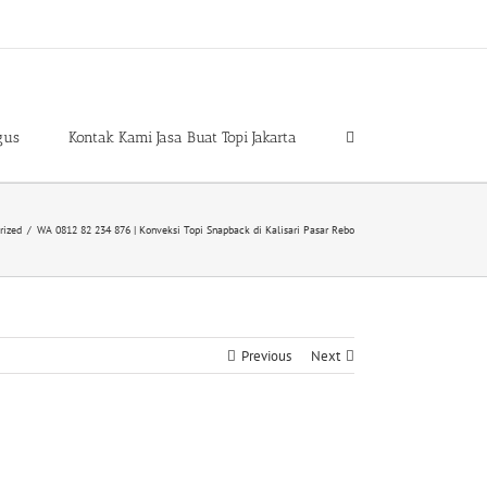
gus
Kontak Kami Jasa Buat Topi Jakarta
rized
/
WA 0812 82 234 876 | Konveksi Topi Snapback di Kalisari Pasar Rebo
Previous
Next