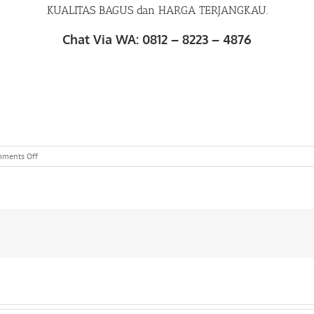
KUALITAS BAGUS dan HARGA TERJANGKAU.
Chat Via WA: 0812 – 8223 – 4876
on
ments Off
WA
0812
82
234
876
|
Konveksi
Topi
Snapback
di
Kalisari
Pasar