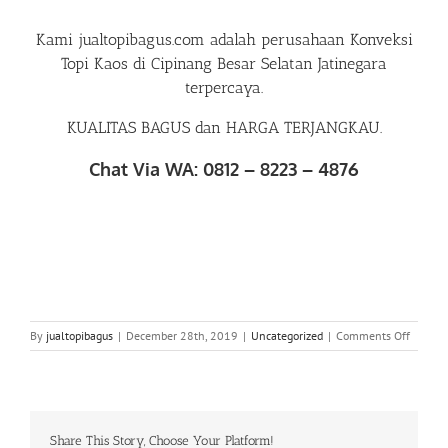
Kami
jualtopibagus.com
adalah perusahaan
Konveksi
Topi Kaos di Cipinang Besar Selatan Jatinegara
terpercaya.
KUALITAS BAGUS dan HARGA TERJANGKAU.
Chat Via WA: 0812 – 8223 – 4876
on
By
jualtopibagus
|
December 28th, 2019
|
Uncategorized
|
Comments Off
WA
0812
82
234
876
Share This Story, Choose Your Platform!
|