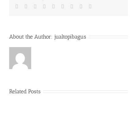
Konvek
Facebook
Twitter
LinkedIn
Reddit
Whatsapp
Tumblr
Pinterest
Vk
Email
Topi
Rimba
di
Cipina
Besar
About the Author:
jualtopibagus
Selatan
Jatineg
Related Posts