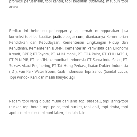
promosi perusahaan, topi kantor, topi kegiatan
gathering
, maupun topi
acara.
Berikut ini beberapa pelanggan yang pernah menggunakan jasa
konveksi topi berkualitas
jualtopibagus.com
, diantaranya Kementerian
Pendidikan dan Kebudayaan, Kementerian Lingkungan Hidup dan
Kehutanan, Kementerian BUMN, Kementerian Pariwisata dan Ekonomi
Kreatif, BPDP, PT.Toyota, PT. AHM Mobil, PT. TOA Paint, PT. CHUHATSU,
PT. PLN PJB, PT. Len Telekomunikasi Indonesia, PT. Sapta Indra Sejati, PT.
Sukses Abadi Enginering, PT. Tat Hong Perkasa, Ikatan Dokter Indonesia
(IDI), Fun Park Water Boom, Grab Indonesia, Topi Sancu (Sandal Lucu),
Topi Pondok Kari, dan masih banyak lagi.
Ragam topi yang dibuat mulai dari jenis topi baseball, topi jaring/topi
trucker, topi bordir, topi polos, topi bucket, topi golf, topi rimba, topi
apolo, topi balap, topi boni laken, dan lain-lain.