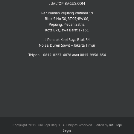
JUALTOPIBAGUS.COM
Perumahan Pejuang Pratama 19
Blok S No.30, RT.07/RW.06,
Pejuang, Medan Satria,
Kota Bks, Jawa Barat 17131
Jl. Pondok Kopi Raya Blok S4,
No.5a, Duren Sawit – Jakarta Timur
Telpon :
0812-8223-4876
atau
0815-9956-854
Copyright 2019 Jual Topi Bagus | All Rights Reserved | Edited by
Jual Topi
Bagus