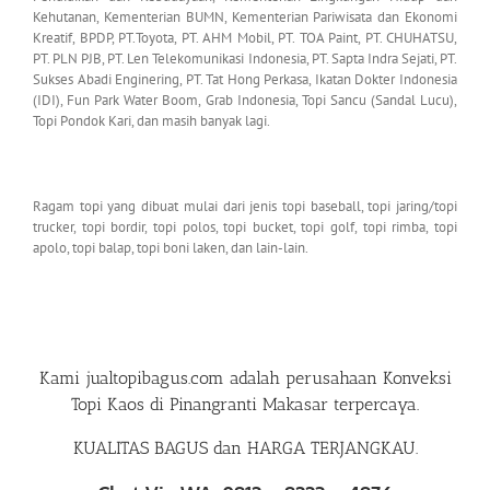
Kehutanan, Kementerian BUMN, Kementerian Pariwisata dan Ekonomi
Kreatif, BPDP, PT.Toyota, PT. AHM Mobil, PT. TOA Paint, PT. CHUHATSU,
PT. PLN PJB, PT. Len Telekomunikasi Indonesia, PT. Sapta Indra Sejati, PT.
Sukses Abadi Enginering, PT. Tat Hong Perkasa, Ikatan Dokter Indonesia
(IDI), Fun Park Water Boom, Grab Indonesia, Topi Sancu (Sandal Lucu),
Topi Pondok Kari, dan masih banyak lagi.
Ragam topi yang dibuat mulai dari jenis topi baseball, topi jaring/topi
trucker, topi bordir, topi polos, topi bucket, topi golf, topi rimba, topi
apolo, topi balap, topi boni laken, dan lain-lain.
Kami
jualtopibagus.com
adalah perusahaan
Konveksi
Topi Kaos di Pinangranti Makasar
terpercaya.
KUALITAS BAGUS dan HARGA TERJANGKAU.