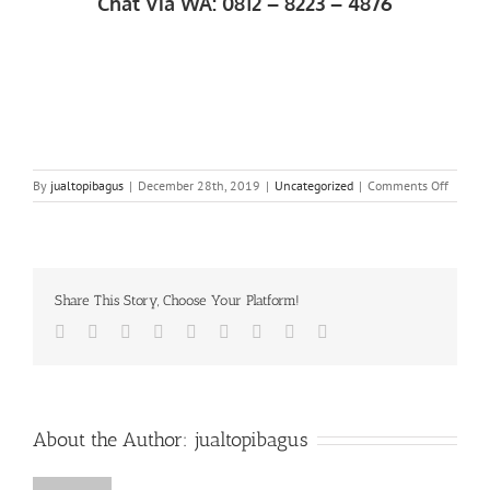
Chat Via WA: 0812 – 8223 – 4876
on
By
jualtopibagus
|
December 28th, 2019
|
Uncategorized
|
Comments Off
WA
0812
82
234
876
Share This Story, Choose Your Platform!
|
Konvek
Facebook
Twitter
LinkedIn
Reddit
Whatsapp
Tumblr
Pinterest
Vk
Email
Topi
Pesana
di
Pinangr
Makasa
About the Author:
jualtopibagus