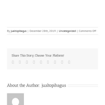
on
By
jualtopibagus
|
December 28th, 2019
|
Uncategorized
|
Comments Off
WA
0812
82
234
876
Share This Story, Choose Your Platform!
|
Konvek
Facebook
Twitter
LinkedIn
Reddit
Whatsapp
Tumblr
Pinterest
Vk
Email
Topi
di
Kalisari
Pasar
Rebo
About the Author:
jualtopibagus