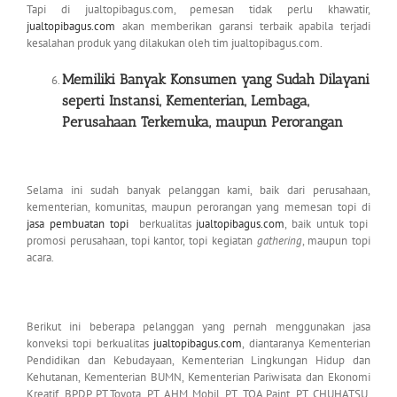
Tapi di jualtopibagus.com, pemesan tidak perlu khawatir,
jualtopibagus.com
akan memberikan garansi terbaik apabila terjadi
kesalahan produk yang dilakukan oleh tim jualtopibagus.com.
Memiliki Banyak Konsumen yang Sudah Dilayani
seperti Instansi, Kementerian,
Lembaga,
Perusahaan Terkemuka, maupun Perorangan
Selama ini sudah banyak pelanggan kami, baik dari perusahaan,
kementerian, komunitas, maupun perorangan yang memesan topi di
jasa pembuatan topi
berkualitas
jualtopibagus.com
, baik untuk topi
promosi perusahaan, topi kantor, topi kegiatan
gathering
, maupun topi
acara.
Berikut ini beberapa pelanggan yang pernah menggunakan jasa
konveksi topi berkualitas
jualtopibagus.com
, diantaranya Kementerian
Pendidikan dan Kebudayaan, Kementerian Lingkungan Hidup dan
Kehutanan, Kementerian BUMN, Kementerian Pariwisata dan Ekonomi
Kreatif, BPDP, PT.Toyota, PT. AHM Mobil, PT. TOA Paint, PT. CHUHATSU,