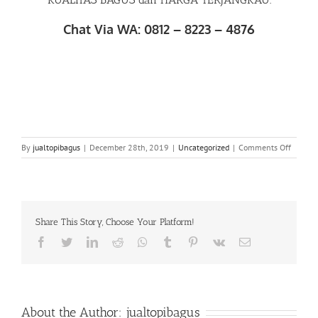
Chat Via WA: 0812 – 8223 – 4876
on
By
jualtopibagus
|
December 28th, 2019
|
Uncategorized
|
Comments Off
WA
0812
82
234
876
Share This Story, Choose Your Platform!
|
Konvek
Facebook
Twitter
LinkedIn
Reddit
Whatsapp
Tumblr
Pinterest
Vk
Email
Topi
Bagus
di
Pisang
Baru
About the Author:
jualtopibagus
Matram