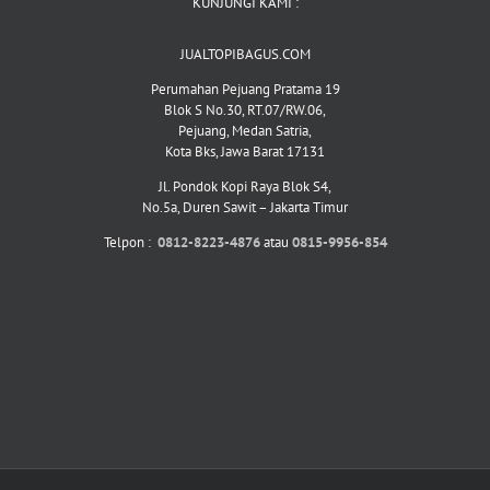
KUNJUNGI KAMI :
JUALTOPIBAGUS.COM
Perumahan Pejuang Pratama 19
Blok S No.30, RT.07/RW.06,
Pejuang, Medan Satria,
Kota Bks, Jawa Barat 17131
Jl. Pondok Kopi Raya Blok S4,
No.5a, Duren Sawit – Jakarta Timur
Telpon :
0812-8223-4876
atau
0815-9956-854