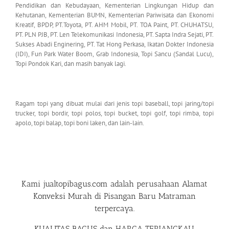
Pendidikan dan Kebudayaan, Kementerian Lingkungan Hidup dan
Kehutanan, Kementerian BUMN, Kementerian Pariwisata dan Ekonomi
Kreatif, BPDP, PT.Toyota, PT. AHM Mobil, PT. TOA Paint, PT. CHUHATSU,
PT. PLN PJB, PT. Len Telekomunikasi Indonesia, PT. Sapta Indra Sejati, PT.
Sukses Abadi Enginering, PT. Tat Hong Perkasa, Ikatan Dokter Indonesia
(IDI), Fun Park Water Boom, Grab Indonesia, Topi Sancu (Sandal Lucu),
Topi Pondok Kari, dan masih banyak lagi.
Ragam topi yang dibuat mulai dari jenis topi baseball, topi jaring/topi
trucker, topi bordir, topi polos, topi bucket, topi golf, topi rimba, topi
apolo, topi balap, topi boni laken, dan lain-lain.
Kami
jualtopibagus.com
adalah perusahaan
Alamat
Konveksi Murah di Pisangan Baru Matraman
terpercaya.
KUALITAS BAGUS dan HARGA TERJANGKAU.