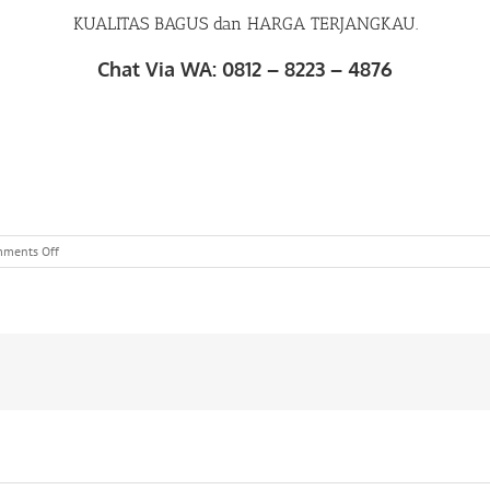
KUALITAS BAGUS dan HARGA TERJANGKAU.
Chat Via WA: 0812 – 8223 – 4876
on
ments Off
WA
0812
82
234
876
|
Konveksi
Grosir
di
Kramatjati
Kramatjati