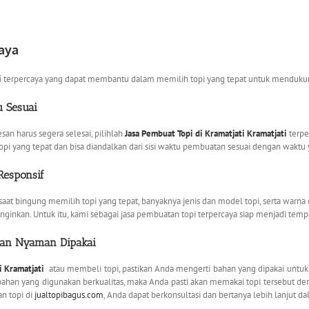
aya
i
terpercaya yang dapat membantu dalam memilih topi yang tepat untuk mendukun
 Sesuai
an harus segera selesai, pilihlah
Jasa Pembuat Topi di Kramatjati Kramatjati
terpe
yang tepat dan bisa diandalkan dari sisi waktu pembuatan sesuai dengan waktu y
Responsif
at bingung memilih topi yang tepat, banyaknya jenis dan model topi, serta warn
inginkan. Untuk itu, kami sebagai jasa pembuatan topi terpercaya siap menjadi tem
dan Nyaman Dipakai
i Kramatjati
atau membeli topi, pastikan Anda mengerti bahan yang dipakai untuk
ahan yang digunakan berkualitas, maka Anda pasti akan memakai topi tersebut den
n topi di
jualtopibagus.com
, Anda dapat berkonsultasi dan bertanya lebih lanjut d