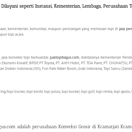
ilayani seperti Instansi, Kementerian,
Lembaga,
Perusahaan T
ahaan, kementerian, komunitas, maupun perorangan yang memesan topi di
jasa pe
upun topi acara.
asa konveksi topi berkualitas
jualtopibagus.com
, diantaranya Kementerian Pend
onomi Kreatif, BPDP, PT.Toyota, PT. AHM Mobil, PT. TOA Paint, PT. CHUHATSU, PT.
katan Dokter Indonesia (IDI), Fun Park Water Boom, Grab Indonesia, Topi Sancu (Sanda
g/topi trucker, topi bordir, topi polos, topi bucket, topi golf, topi rimba, topi apolo, 
agus.com
adalah perusahaan
Konveksi Grosir di Kramatjati Kram