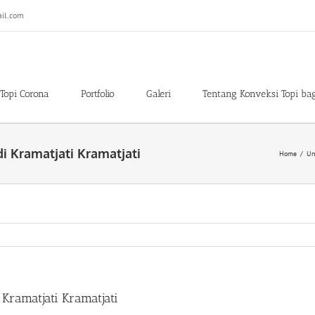
il.com
Topi Corona
Portfolio
Galeri
Tentang Konveksi Topi ba
di Kramatjati Kramatjati
Home
/
Un
Kramatjati Kramatjati