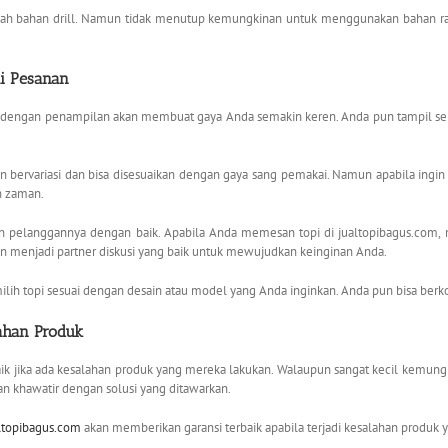
 bahan drill. Namun tidak menutup kemungkinan untuk menggunakan bahan rafel
i Pesanan
i dengan penampilan akan membuat gaya Anda semakin keren. Anda pun tampil se
n bervariasi dan bisa disesuaikan dengan gaya sang pemakai. Namun apabila ingi
n zaman.
 pelanggannya dengan baik. Apabila Anda memesan topi di jualtopibagus.com, m
n menjadi partner diskusi yang baik untuk mewujudkan keinginan Anda.
ilih topi sesuai dengan desain atau model yang Anda inginkan. Anda pun bisa berko
lahan Produk
aik jika ada kesalahan produk yang mereka lakukan. Walaupun sangat kecil kemungkin
 khawatir dengan solusi yang ditawarkan.
ltopibagus.com
akan memberikan garansi terbaik apabila terjadi kesalahan produk 