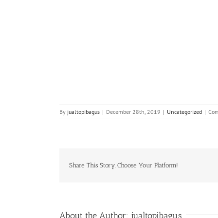
By
jualtopibagus
|
December 28th, 2019
|
Uncategorized
|
Com
Share This Story, Choose Your Platform!
About the Author:
jualtopibagus