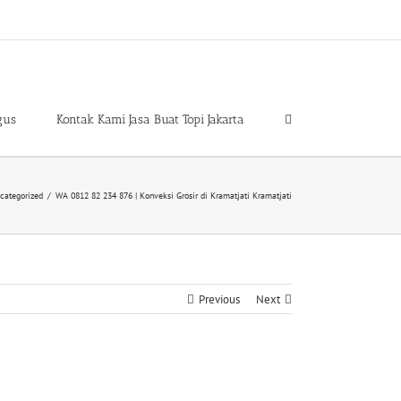
gus
Kontak Kami Jasa Buat Topi Jakarta
categorized
/
WA 0812 82 234 876 | Konveksi Grosir di Kramatjati Kramatjati
Previous
Next