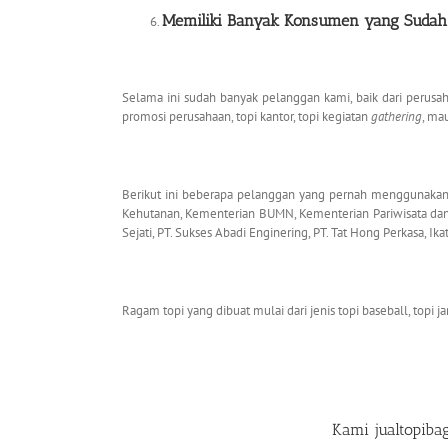
Memiliki Banyak Konsumen yang Sudah D
Selama ini sudah banyak pelanggan kami, baik dari perus
promosi perusahaan, topi kantor, topi kegiatan
gathering
, ma
Berikut ini beberapa pelanggan yang pernah menggunakan j
Kehutanan, Kementerian BUMN, Kementerian Pariwisata dan Ek
Sejati, PT. Sukses Abadi Enginering, PT. Tat Hong Perkasa, I
Ragam topi yang dibuat mulai dari jenis topi baseball, topi jarin
Kami
jualtopib