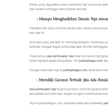
Bahan yang digunakan untuk membuat topi umumnya adalah
dan modern sehingga lebih banyak diminati.
Mampu Menghadirkan Desain Topi sesua
Memakai topi yang memiliki desain atau model yang sesua
tren saat ini.
Jenis topi yang ada saat ini memang beragam. Modelnya pu
kekinian. Dengan begitu Anda tidak akan terlihat ketinggala
Tidak semua
jasa pembuatan topi
bisa memenuhi keinginan
Anda inginkan dapat diwujudkan. Tim
jualtopibagus.com
aka
Dengan memesan topi di
jualtopibagus.com
, Anda bisa mem
Memiliki Garansi Terbaik jika Ada Kesa
Jasa pembuatan topi
terpercaya harus memiliki garansi terb
perusahaan konveksi topi, sangat mungkin membuat pemesan
Tapi di jualtopibagus.com, pemesan tidak perlu khawatir,
jua