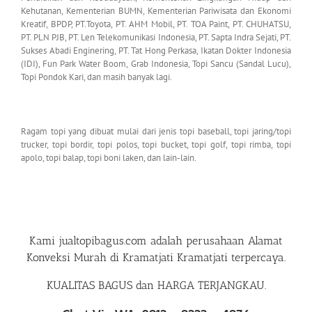
Kehutanan, Kementerian BUMN, Kementerian Pariwisata dan Ekonomi
Kreatif, BPDP, PT.Toyota, PT. AHM Mobil, PT. TOA Paint, PT. CHUHATSU,
PT. PLN PJB, PT. Len Telekomunikasi Indonesia, PT. Sapta Indra Sejati, PT.
Sukses Abadi Enginering, PT. Tat Hong Perkasa, Ikatan Dokter Indonesia
(IDI), Fun Park Water Boom, Grab Indonesia, Topi Sancu (Sandal Lucu),
Topi Pondok Kari, dan masih banyak lagi.
Ragam topi yang dibuat mulai dari jenis topi baseball, topi jaring/topi
trucker, topi bordir, topi polos, topi bucket, topi golf, topi rimba, topi
apolo, topi balap, topi boni laken, dan lain-lain.
Kami
jualtopibagus.com
adalah perusahaan
Alamat
Konveksi Murah di Kramatjati Kramatjati
terpercaya.
KUALITAS BAGUS dan HARGA TERJANGKAU.