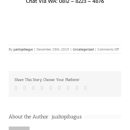
Chat Via WA: 0812 – 8223 – 4876
on
By
jualtopibagus
|
December 28th, 2019
|
Uncategorized
|
Comments Off
WA
0812
82
234
876
Share This Story, Choose Your Platform!
|
Alamat
Facebook
Twitter
LinkedIn
Reddit
Whatsapp
Tumblr
Pinterest
Vk
Email
Konvek
Murah
di
Kramatj
Kramatj
About the Author:
jualtopibagus