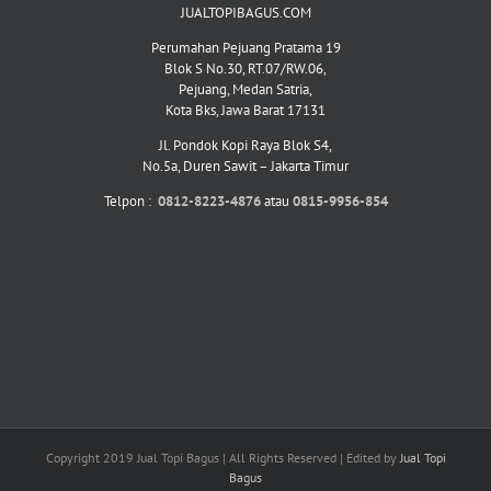
JUALTOPIBAGUS.COM
Perumahan Pejuang Pratama 19
Blok S No.30, RT.07/RW.06,
Pejuang, Medan Satria,
Kota Bks, Jawa Barat 17131
Jl. Pondok Kopi Raya Blok S4,
No.5a, Duren Sawit – Jakarta Timur
Telpon :
0812-8223-4876
atau
0815-9956-854
Copyright 2019 Jual Topi Bagus | All Rights Reserved | Edited by
Jual Topi
Bagus