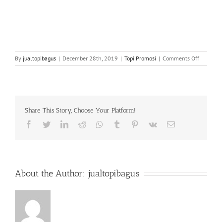
on
By
jualtopibagus
|
December 28th, 2019
|
Topi Promosi
|
Comments Off
Jasa
Pembuat
Topi
Di
Sukaraya
Share This Story, Choose Your Platform!
Facebook
Twitter
LinkedIn
Reddit
Whatsapp
Tumblr
Pinterest
Vk
Email
About the Author:
jualtopibagus