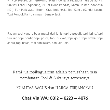
PT. PLN PJB, PT. Len Telekomunikasi Indonesia, PT. Sapta Indra Sejati, PT.
Sukses Abadi Enginering, PT. Tat Hong Perkasa, Ikatan Dokter Indonesia
(IDI), Fun Park Water Boom, Grab Indonesia, Topi Sancu (Sandal Lucu),
Topi Pondok Kari, dan masih banyak lagi.
Ragam topi yang dibuat mulai dari jenis topi baseball, topi jaring/topi
trucker, topi bordir, topi polos, topi bucket, topi golf, topi rimba, topi
apolo, topi balap, topi boni laken, dan lain-lain.
Kami
jualtopibagus.com
adalah perusahaan
jasa
pembuatan Topi di Sukaraya
terpercaya.
KUALITAS BAGUS dan HARGA TERJANGKAU.
Chat Via WA: 0812 – 8223 – 4876