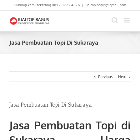
Skip
Hubungi kami sekarang 0812 8223 4876
|
jualtopibagus@gmail.com
to
content
Jasa Pembuatan Topi Di Sukaraya
Previous
Next
Jasa Pembuatan Topi Di Sukaraya
Jasa Pembuatan Topi di
Sukaraya
. Harga