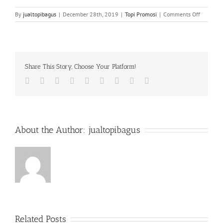
on
By
jualtopibagus
|
December 28th, 2019
|
Topi Promosi
|
Comments Off
Jasa
Pembuat
Topi
Di
Pasirsari
Share This Story, Choose Your Platform!
Facebook
Twitter
LinkedIn
Reddit
Whatsapp
Tumblr
Pinterest
Vk
Email
About the Author:
jualtopibagus
Related Posts