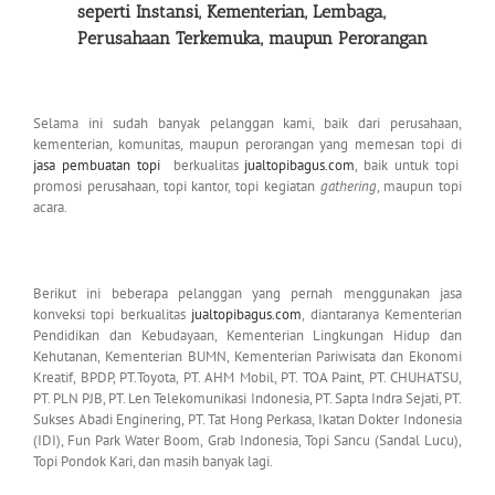
seperti Instansi, Kementerian,
Lembaga,
Perusahaan Terkemuka, maupun Perorangan
Selama ini sudah banyak pelanggan kami, baik dari perusahaan,
kementerian, komunitas, maupun perorangan yang memesan topi di
jasa pembuatan topi
berkualitas
jualtopibagus.com
, baik untuk topi
promosi perusahaan, topi kantor, topi kegiatan
gathering
, maupun topi
acara.
Berikut ini beberapa pelanggan yang pernah menggunakan jasa
konveksi topi berkualitas
jualtopibagus.com
, diantaranya Kementerian
Pendidikan dan Kebudayaan, Kementerian Lingkungan Hidup dan
Kehutanan, Kementerian BUMN, Kementerian Pariwisata dan Ekonomi
Kreatif, BPDP, PT.Toyota, PT. AHM Mobil, PT. TOA Paint, PT. CHUHATSU,
PT. PLN PJB, PT. Len Telekomunikasi Indonesia, PT. Sapta Indra Sejati, PT.
Sukses Abadi Enginering, PT. Tat Hong Perkasa, Ikatan Dokter Indonesia
(IDI), Fun Park Water Boom, Grab Indonesia, Topi Sancu (Sandal Lucu),
Topi Pondok Kari, dan masih banyak lagi.